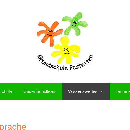
Schule
Unser Schulteam
Wissenswertes
Termin
spräche