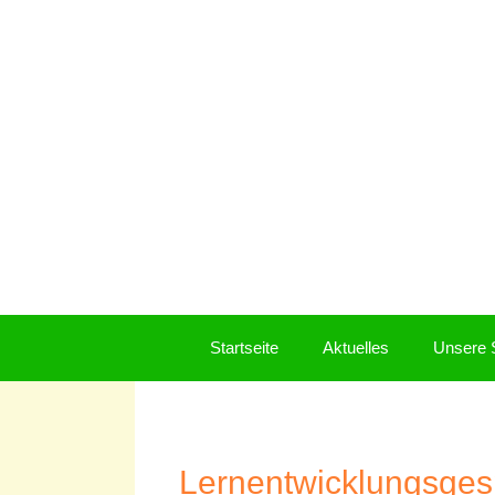
Zum
Inhalt
springen
Startseite
Aktuelles
Unsere 
Lernentwicklungsge